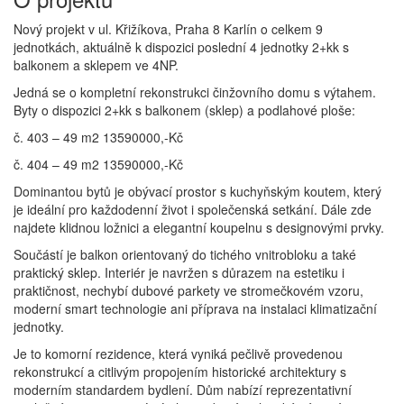
Nový projekt v ul. Křižíkova, Praha 8 Karlín o celkem 9
jednotkách, aktuálně k dispozici poslední 4 jednotky 2+kk s
balkonem a sklepem ve 4NP.
Jedná se o kompletní rekonstrukci činžovního domu s výtahem.
Byty o dispozici 2+kk s balkonem (sklep) a podlahové ploše:
č. 403 – 49 m2 13590000,-Kč
č. 404 – 49 m2 13590000,-Kč
Dominantou bytů je obývací prostor s kuchyňským koutem, který
je ideální pro každodenní život i společenská setkání. Dále zde
najdete klidnou ložnici a elegantní koupelnu s designovými prvky.
Součástí je balkon orientovaný do tichého vnitrobloku a také
praktický sklep. Interiér je navržen s důrazem na estetiku i
praktičnost, nechybí dubové parkety ve stromečkovém vzoru,
moderní smart technologie ani příprava na instalaci klimatizační
jednotky.
Je to komorní rezidence, která vyniká pečlivě provedenou
rekonstrukcí a citlivým propojením historické architektury s
moderním standardem bydlení. Dům nabízí reprezentativní