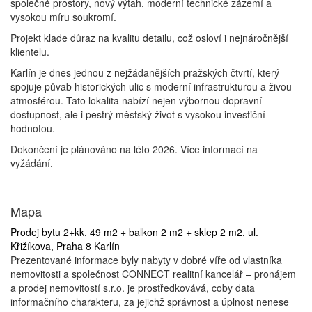
společné prostory, nový výtah, moderní technické zázemí a
vysokou míru soukromí.
Projekt klade důraz na kvalitu detailu, což osloví i nejnáročnější
klientelu.
Karlín je dnes jednou z nejžádanějších pražských čtvrtí, který
spojuje půvab historických ulic s moderní infrastrukturou a živou
atmosférou. Tato lokalita nabízí nejen výbornou dopravní
dostupnost, ale i pestrý městský život s vysokou investiční
hodnotou.
Dokončení je plánováno na léto 2026. Více informací na
vyžádání.
Mapa
Prodej bytu 2+kk, 49 m2 + balkon 2 m2 + sklep 2 m2, ul.
Křižíkova, Praha 8 Karlín
Prezentované informace byly nabyty v dobré víře od vlastníka
nemovitosti a společnost CONNECT realitní kancelář – pronájem
a prodej nemovitostí s.r.o. je prostředkovává, coby data
informačního charakteru, za jejichž správnost a úplnost nenese