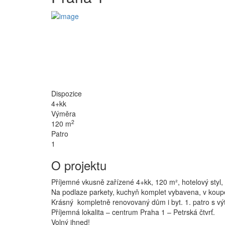
Dispozice
4+kk
Výměra
2
120 m
Patro
1
O projektu
Příjemné vkusně zařízené 4+kk, 120 m², hotelový styl, 
Na podlaze parkety, kuchyň komplet vybavena, v koup
Krásný kompletně renovovaný dům i byt. 1. patro s v
Příjemná lokalita – centrum Praha 1 – Petrská čtvrť.
Volný ihned!