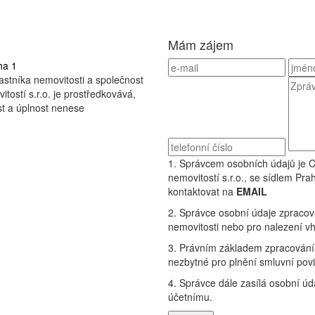
Mám zájem
ha 1
astníka nemovitosti a společnost
ostí s.r.o. je prostředkovává,
st a úplnost nenese
1. Správcem osobních údajů je 
nemovitostí s.r.o., se sídlem P
kontaktovat na
EMAIL
2. Správce osobní údaje zpracov
nemovitosti nebo pro nalezení v
3. Právním základem zpracování j
nezbytné pro plnění smluvní povi
4. Správce dále zasílá osobní ú
účetnímu.