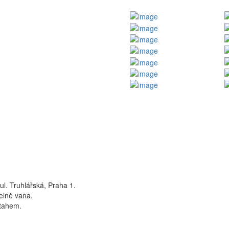
ul. Truhlářská, Praha 1.
elně vana.
ýtahem.