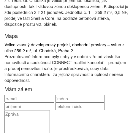
z r. 1905. Ul. Chodská je velice příjemnou lokalitou, jak
dostupností, tak i klidovou zónou obklopenou zelení. K dispozici je
zde posledních 2 z 21 jednotek.​ Jednotka č. 1 – 259,2 m², 0,5 NP,
prodej ve fázi Shell & Core, na podlaze betonová stěrka,
dispozice prostu viz. plánek.
Mapa
Velice vkusný developerský projekt, obchodní prostory – vstup z
ulice 259,2 m², ul. Chodská, Praha 2
Prezentované informace byly nabyty v dobré víře od vlastníka
nemovitosti a společnost CONNECT realitní kancelář – pronájem
a prodej nemovitostí s.r.o. je prostředkovává, coby data
informačního charakteru, za jejichž správnost a úplnost nenese
odpovědnost.
Mám zájem