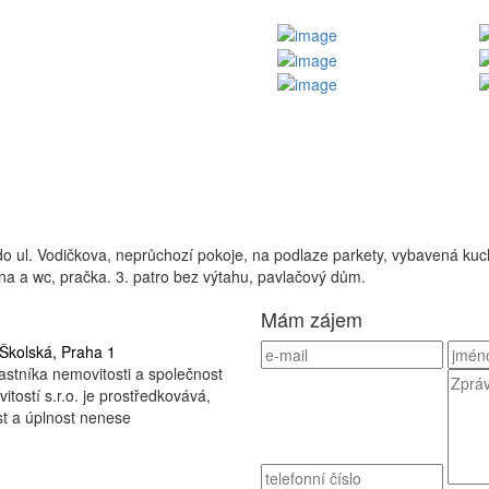
 do ul. Vodičkova, neprůchozí pokoje, na podlaze parkety, vybavená kuc
na a wc, pračka. 3. patro bez výtahu, pavlačový dům.
Mám zájem
 Školská, Praha 1
astníka nemovitosti a společnost
ostí s.r.o. je prostředkovává,
st a úplnost nenese