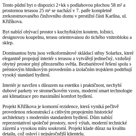
Tento půdní byt o dispozici 2+kk s podlahovou plochou 58 m² a
prostornou terasou 25 m² se nachází v 7. patře kompletně
zrekonstruovaného činžovního domu v prestižní části Karlína, ul.
Křižíkova.
Byt nabízí obývací prostor s kuchyňským koutem, ložnici,
designovou koupelnu, terasu orientovanou do tichého vnitrobloku a
sklep.
Dominantou bytu jsou velkoformátové skládací stěny Solarlux, které
elegantně propojují interiér s terasou a vytvářejí jedinečný, vzdušný
obytný prostor plný přirozeného světla. Bezbariérové řešení spolu s
prémiovým hliníkovým provedením a izolačním trojsklem podtrhují
vysoký standard bydlení.
Interiér je navržen s důrazem na estetiku i praktičnost, nechybí
dubové parkety ve stromečkovém vzoru, moderní smart technologie
ani klimatizace pro maximální komfort bydlení.
Projekt Křižíkova je komorní rezidence, která vyniká pečlivě
provedenou rekonstrukcí a citlivým propojením historické
architektury s moderním standardem bydlení. Dům nabízí
reprezentativní společné prostory, nový výtah, moderní technické
zázemí a vysokou míru soukromí. Projekt klade důraz na kvalitu
detailu, což osloví i nejnáročnější klientelu.