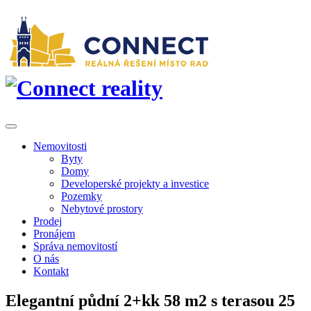
Nemovitosti
Byty
Domy
Developerské projekty a investice
Pozemky
Nebytové prostory
Prodej
Pronájem
Správa nemovitostí
O nás
Kontakt
Elegantní půdní 2+kk 58 m2 s terasou 25