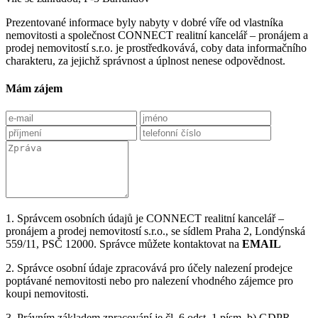
Prezentované informace byly nabyty v dobré víře od vlastníka
nemovitosti a společnost CONNECT realitní kancelář – pronájem a
prodej nemovitostí s.r.o. je prostředkovává, coby data informačního
charakteru, za jejichž správnost a úplnost nenese odpovědnost.
Mám zájem
1. Správcem osobních údajů je CONNECT realitní kancelář –
pronájem a prodej nemovitostí s.r.o., se sídlem Praha 2, Londýnská
559/11, PSČ 12000. Správce můžete kontaktovat na
EMAIL
2. Správce osobní údaje zpracovává pro účely nalezení prodejce
poptávané nemovitosti nebo pro nalezení vhodného zájemce pro
koupi nemovitosti.
3. Právním základem zpracování je čl. 6 odst. 1 písm. b) GDPR –