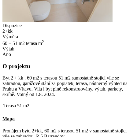
Dispozice
2+kk
Výměra
2
60 + 51 m2 terasa m
Výtah
Ano
O projektu
Byt 2 + kk , 60 m2 s terasou 51 m2 samostatně stojící vile se
zahradou, garážové stání za poplatek, terasa, nádherný výhled na
Prahu a Vltavu. Vila i byt plně rekonstruovány, výtah, parkety,
skříně. Volný od 1.8. 2024.
Terasa
51 m2
Mapa
Pronájem bytu 2+kk, 60 m2 s terasou 51 m2 v samostatně stojící
vile se zahradou, P-5 Barrandov