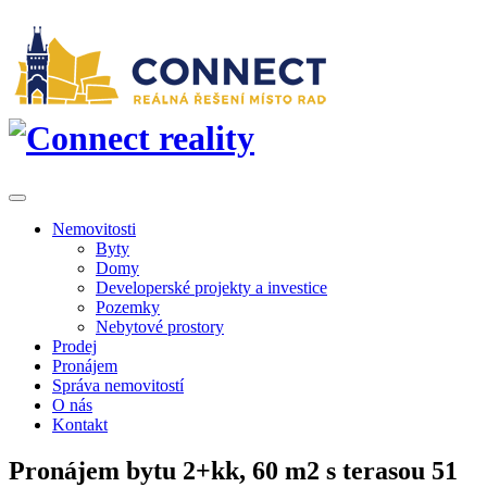
Nemovitosti
Byty
Domy
Developerské projekty a investice
Pozemky
Nebytové prostory
Prodej
Pronájem
Správa nemovitostí
O nás
Kontakt
Pronájem bytu 2+kk, 60 m2 s terasou 51