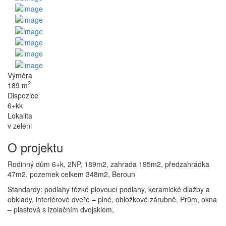
Výměra
2
189 m
Dispozice
6+kk
Lokalita
v zeleni
O projektu
Rodinný dům 6+k, 2NP, 189m2, zahrada 195m2, předzahrádka
47m2, pozemek celkem 348m2, Beroun
Standardy: podlahy tězké plovoucí podlahy, keramické dlažby a
obklady, interiérové dveře – plné, obložkové zárubně, Prüm, okna
– plastová s izolačním dvojsklem,