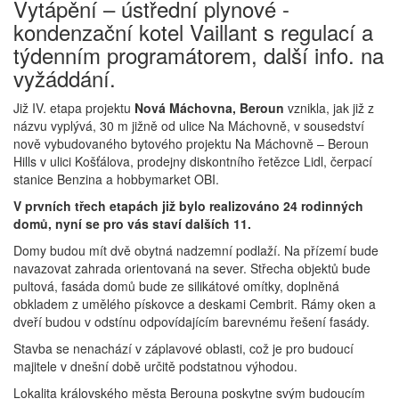
Vytápění – ústřední plynové -
kondenzační kotel Vaillant s regulací a
týdenním programátorem, další info. na
vyžáddání.
Již IV. etapa projektu
Nová Máchovna, Beroun
vznikla, jak již z
názvu vyplývá, 30 m jižně od ulice Na Máchovně, v sousedství
nově vybudovaného bytového projektu Na Máchovně – Beroun
Hills v ulici Košťálova, prodejny diskontního řetězce Lidl, čerpací
stanice Benzina a hobbymarket OBI.
V prvních třech etapách již bylo realizováno 24 rodinných
domů, nyní se pro vás staví dalších 11.
Domy budou mít dvě obytná nadzemní podlaží. Na přízemí bude
navazovat zahrada orientovaná na sever. Střecha objektů bude
pultová, fasáda domů bude ze silikátové omítky, doplněná
obkladem z umělého pískovce a deskami Cembrit. Rámy oken a
dveří budou v odstínu odpovídajícím barevnému řešení fasády.
Stavba se nenachází v záplavové oblasti, což je pro budoucí
majitele v dnešní době určitě podstatnou výhodou.
Lokalita královského města Berouna poskytne svým budoucím