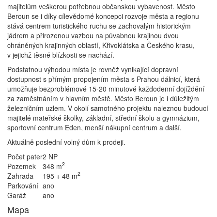
majitelům veškerou potřebnou občanskou vybavenost. Město
Beroun se i díky cílevědomé koncepci rozvoje města a regionu
stává centrem turistického ruchu se zachovalým historickým
jádrem a přirozenou vazbou na půvabnou krajinou dvou
chráněných krajinných oblastí, Křivoklátska a Českého krasu,
v jejichž těsné blízkosti se nachází.
Podstatnou výhodou místa je rovněž vynikající dopravní
dostupnost s přímým propojením města s Prahou dálnicí, která
umožňuje bezproblémové 15-20 minutové každodenní dojíždění
za zaměstnáním v hlavním městě. Město Beroun je i důležitým
železničním uzlem. V okolí samotného projektu naleznou budoucí
majitelé mateřské školky, základní, střední školu a gymnázium,
sportovní centrum Eden, menší nákupní centrum a další.
Aktuálně poslední volný dům k prodeji.
Počet pater
2 NP
2
Pozemek
348 m
2
Zahrada
195 + 48 m
Parkování
ano
Garáž
ano
Mapa