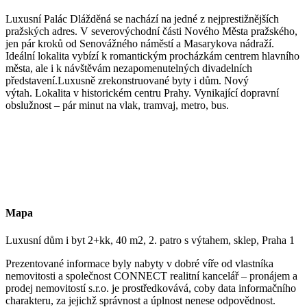
Luxusní Palác Dlážděná se nachází na jedné z nejprestižnějších
pražských adres. V severovýchodní části Nového Města pražského,
jen pár kroků od Senovážného náměstí a Masarykova nádraží.
Ideální lokalita vybízí k romantickým procházkám centrem hlavního
města, ale i k návštěvám nezapomenutelných divadelních
představení.Luxusně zrekonstruované byty i dům. Nový
výtah. Lokalita v historickém centru Prahy. Vynikající dopravní
obslužnost – pár minut na vlak, tramvaj, metro, bus.
Mapa
Luxusní dům i byt 2+kk, 40 m2, 2. patro s výtahem, sklep, Praha 1
Prezentované informace byly nabyty v dobré víře od vlastníka
nemovitosti a společnost CONNECT realitní kancelář – pronájem a
prodej nemovitostí s.r.o. je prostředkovává, coby data informačního
charakteru, za jejichž správnost a úplnost nenese odpovědnost.