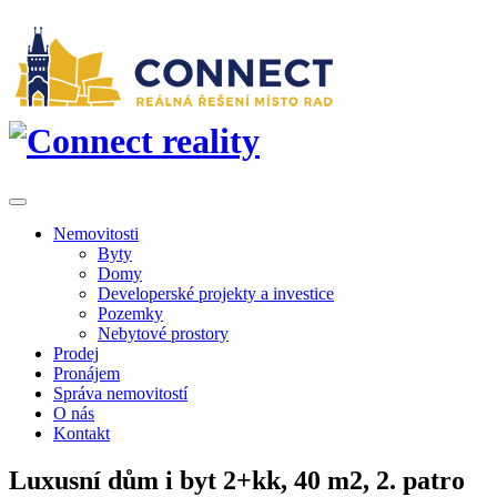
Nemovitosti
Byty
Domy
Developerské projekty a investice
Pozemky
Nebytové prostory
Prodej
Pronájem
Správa nemovitostí
O nás
Kontakt
Luxusní dům i byt 2+kk, 40 m2, 2. patro