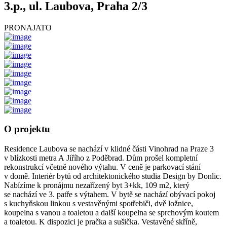
3.p., ul. Laubova, Praha 2/3
PRONAJATO
O projektu
Residence Laubova se nachází v klidné části Vinohrad na Praze 3
v blízkosti metra A Jiřího z Poděbrad. Dům prošel kompletní
rekonstrukcí včetně nového výtahu. V ceně je parkovací stání
v domě. Interiér bytů od architektonického studia Design by Donlic.
Nabízíme k pronájmu nezařízený byt 3+kk, 109 m2, který
se nachází ve 3. patře s výtahem. V bytě se nachází obývací pokoj
s kuchyňskou linkou s vestavěnými spotřebiči, dvě ložnice,
koupelna s vanou a toaletou a další koupelna se sprchovým koutem
a toaletou. K dispozici je pračka a sušička. Vestavěné skříně,