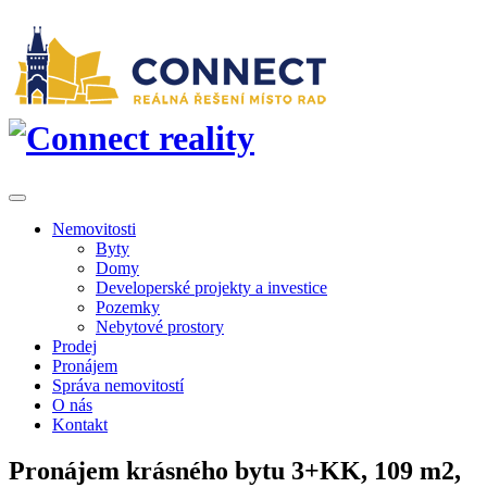
Nemovitosti
Byty
Domy
Developerské projekty a investice
Pozemky
Nebytové prostory
Prodej
Pronájem
Správa nemovitostí
O nás
Kontakt
Pronájem krásného bytu 3+KK, 109 m2,